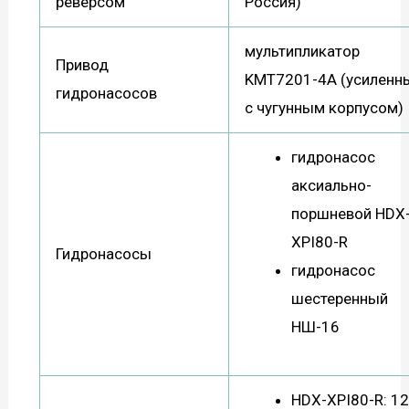
реверсом
Россия)
мультипликатор
Привод
KMT7201-4A (усиленн
гидронасосов
с чугунным корпусом)
гидронасос
аксиально-
поршневой HDX
XPI80-R
Гидронасосы
гидронасос
шестеренный
НШ-16
HDX-XPI80-R: 1