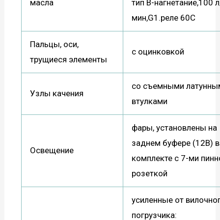
масла
тип В-нагнетание,100 л
мин,G1.реле 60С
Пальцы, оси,
с оцинковкой
трущиеся элементы
со съемными латунны
Узлы качения
втулками
фары, установлены на
заднем буфере (12В) в
Освещение
комплекте с 7-ми пинн
розеткой
усиленные от вилочно
погрузчика: