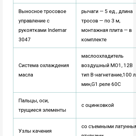
Выносное тросовое
рычаги — 5 ед., длина
управление с
тросов — по 3 м,
рукоятками Indemar
монтажная плита — в
3047
комплекте
маслоохладитель
Система охлаждения
воздушный МО1, 12В
масла
тип В-нагнетание,100 л
мин,G1.реле 60С
Пальцы, оси,
с оцинковкой
трущиеся элементы
со съемными латунны
Узлы качения
втулками